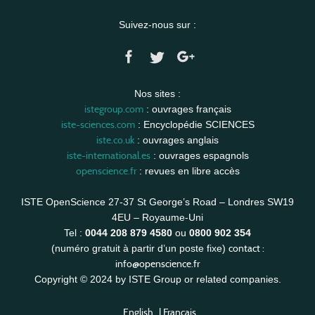
Suivez-nous sur :
Nos sites :
istegroup.com
: ouvrages français
iste-sciences.com
: Encyclopédie SCIENCES
iste.co.uk
: ouvrages anglais
iste-international.es
: ouvrages espagnols
openscience.fr
: revues en libre accès
ISTE OpenScience 27-37 St George’s Road – Londres SW19
4EU – Royaume-Uni
Tel :
0044 208 879 4580
ou
0800 902 354
contact :
(numéro gratuit à partir d’un poste fixe)
info@openscience.fr
Copyright © 2024 by ISTE Group or related companies.
English
|
Français