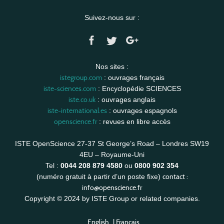
Suivez-nous sur :
Nos sites :
istegroup.com
: ouvrages français
iste-sciences.com
: Encyclopédie SCIENCES
iste.co.uk
: ouvrages anglais
iste-international.es
: ouvrages espagnols
openscience.fr
: revues en libre accès
ISTE OpenScience 27-37 St George’s Road – Londres SW19
4EU – Royaume-Uni
Tel :
0044 208 879 4580
ou
0800 902 354
contact :
(numéro gratuit à partir d’un poste fixe)
info@openscience.fr
Copyright © 2024 by ISTE Group or related companies.
English
|
Français