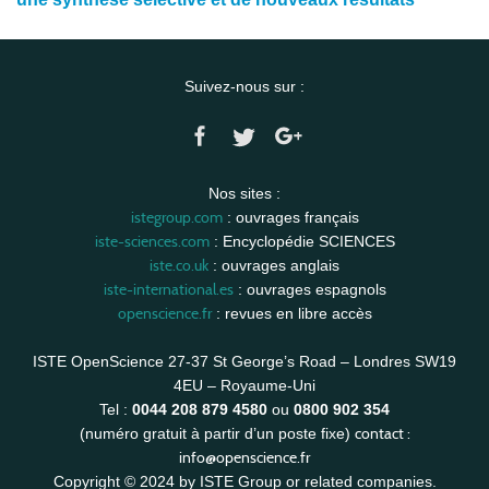
Suivez-nous sur :
Nos sites :
istegroup.com
: ouvrages français
iste-sciences.com
: Encyclopédie SCIENCES
iste.co.uk
: ouvrages anglais
iste-international.es
: ouvrages espagnols
openscience.fr
: revues en libre accès
ISTE OpenScience 27-37 St George’s Road – Londres SW19
4EU – Royaume-Uni
Tel :
0044 208 879 4580
ou
0800 902 354
contact :
(numéro gratuit à partir d’un poste fixe)
info@openscience.fr
Copyright © 2024 by ISTE Group or related companies.