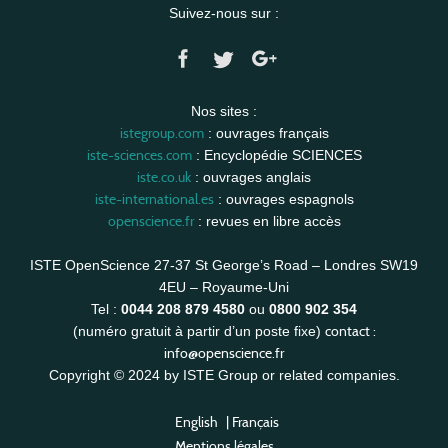
Suivez-nous sur :
Nos sites :
istegroup.com
: ouvrages français
iste-sciences.com
: Encyclopédie SCIENCES
iste.co.uk
: ouvrages anglais
iste-international.es
: ouvrages espagnols
openscience.fr
: revues en libre accès
ISTE OpenScience 27-37 St George’s Road – Londres SW19
4EU – Royaume-Uni
Tel :
0044 208 879 4580
ou
0800 902 354
contact :
(numéro gratuit à partir d’un poste fixe)
info@openscience.fr
Copyright © 2024 by ISTE Group or related companies.
English
|
Français
Mentions légales