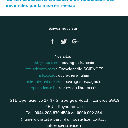
universités par la mise en réseau
Suivez-nous sur :
Nos sites :
istegroup.com
: ouvrages français
iste-sciences.com
: Encyclopédie SCIENCES
iste.co.uk
: ouvrages anglais
iste-international.es
: ouvrages espagnols
openscience.fr
: revues en libre accès
ISTE OpenScience 27-37 St George’s Road – Londres SW19
4EU – Royaume-Uni
Tel :
0044 208 879 4580
ou
0800 902 354
contact :
(numéro gratuit à partir d’un poste fixe)
info@openscience.fr