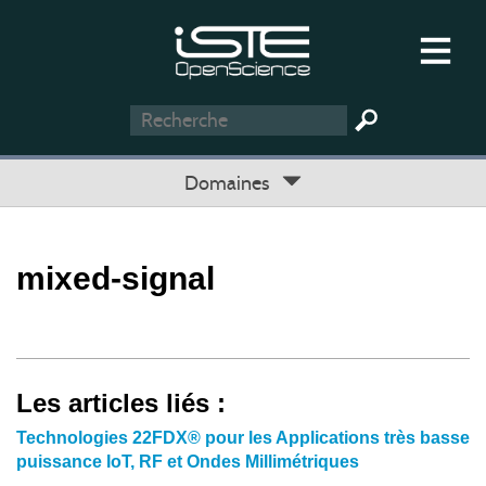
Domaines
mixed-signal
Les articles liés :
Technologies 22FDX® pour les Applications très basse
puissance IoT, RF et Ondes Millimétriques