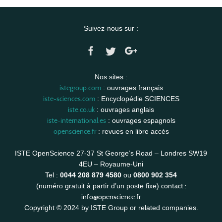
Suivez-nous sur :
Nos sites :
istegroup.com
: ouvrages français
iste-sciences.com
: Encyclopédie SCIENCES
iste.co.uk
: ouvrages anglais
iste-international.es
: ouvrages espagnols
openscience.fr
: revues en libre accès
ISTE OpenScience 27-37 St George’s Road – Londres SW19
4EU – Royaume-Uni
Tel :
0044 208 879 4580
ou
0800 902 354
contact :
(numéro gratuit à partir d’un poste fixe)
info@openscience.fr
Copyright © 2024 by ISTE Group or related companies.