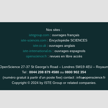
Nos sites :
istegroup.com
: ouvrages français
iste-sciences.com
: Encyclopédie SCIENCES
iste.co.uk
: ouvrages anglais
iste-international.es
: ouvrages espagnols
openscience.fr
: revues en libre accès
OpenScience 27-37 St George’s Road – Londres SW19 4EU – Royau
Tel :
0044 208 879 4580
ou
0800 902 354
contact :
info@openscience.fr
(numéro gratuit à partir d’un poste fixe)
Copyright © 2024 by ISTE Group or related companies.