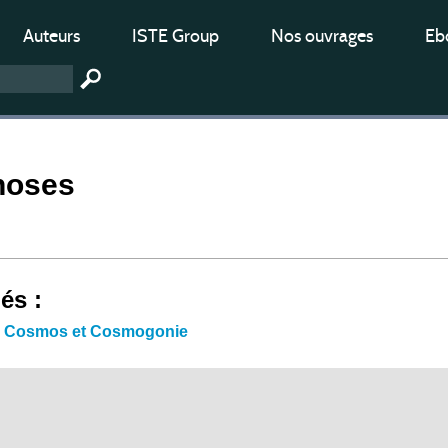
Auteurs
ISTE Group
Nos ouvrages
Ebo
hoses
iés :
e Cosmos et Cosmogonie