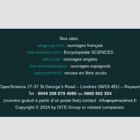
Nos sites :
istegroup.com
: ouvrages français
iste-sciences.com
: Encyclopédie SCIENCES
iste.co.uk
: ouvrages anglais
iste-international.es
: ouvrages espagnols
openscience.fr
: revues en libre accès
OpenScience 27-37 St George’s Road – Londres SW19 4EU – Royau
Tel :
0044 208 879 4580
ou
0800 902 354
contact :
info@openscience.fr
(numéro gratuit à partir d’un poste fixe)
Copyright © 2024 by ISTE Group or related companies.