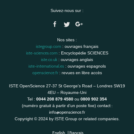
Suivez-nous sur :
Nos sites :
istegroup.com
: ouvrages français
iste-sciences.com
: Encyclopédie SCIENCES
iste.co.uk
: ouvrages anglais
iste-international.es
: ouvrages espagnols
openscience.fr
: revues en libre accès
ISTE OpenScience 27-37 St George’s Road – Londres SW19
4EU – Royaume-Uni
Tel :
0044 208 879 4580
ou
0800 902 354
contact :
(numéro gratuit à partir d’un poste fixe)
info@openscience.fr
Copyright © 2024 by ISTE Group or related companies.
English
|
Français