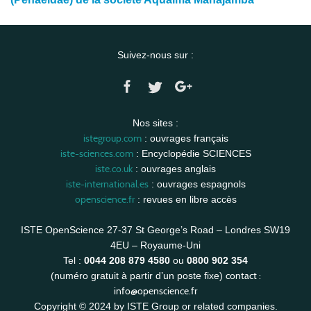
Suivez-nous sur :
Nos sites :
istegroup.com
: ouvrages français
iste-sciences.com
: Encyclopédie SCIENCES
iste.co.uk
: ouvrages anglais
iste-international.es
: ouvrages espagnols
openscience.fr
: revues en libre accès
ISTE OpenScience 27-37 St George’s Road – Londres SW19
4EU – Royaume-Uni
Tel :
0044 208 879 4580
ou
0800 902 354
contact :
(numéro gratuit à partir d’un poste fixe)
info@openscience.fr
Copyright © 2024 by ISTE Group or related companies.