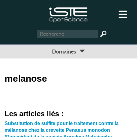
Domaines
melanose
Les articles liés :
Substitution de sulfite pour le traitement contre la
mélanose chez la crevette Penaeus monodon
(Penaeidae) de la societe Aqualma Mahajamba