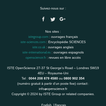
Suivez-nous sur :
Nos sites :
istegroup.com
: ouvrages français
iste-sciences.com
: Encyclopédie SCIENCES
iste.co.uk
: ouvrages anglais
iste-international.es
: ouvrages espagnols
openscience.fr
: revues en libre accès
ISTE OpenScience 27-37 St George’s Road – Londres SW19
4EU – Royaume-Uni
Tel :
0044 208 879 4580
ou
0800 902 354
contact :
(numéro gratuit à partir d’un poste fixe)
info@openscience.fr
Copyright © 2024 by ISTE Group or related companies.
English
|
Français