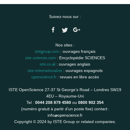
Suivez-nous sur :
Nos sites :
istegroup.com
: ouvrages français
iste-sciences.com
: Encyclopédie SCIENCES
iste.co.uk
: ouvrages anglais
iste-international.es
: ouvrages espagnols
openscience.fr
: revues en libre accès
ISTE OpenScience 27-37 St George’s Road – Londres SW19
4EU – Royaume-Uni
Tel :
0044 208 879 4580
ou
0800 902 354
contact :
(numéro gratuit à partir d’un poste fixe)
info@openscience.fr
Copyright © 2024 by ISTE Group or related companies.