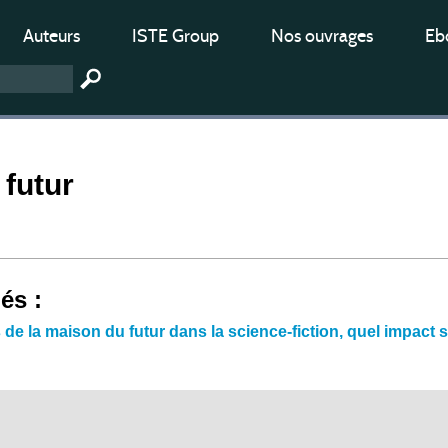
Auteurs
ISTE Group
Nos ouvrages
Ebo
futur
iés :
de la maison du futur dans la science-fiction, quel impact sur