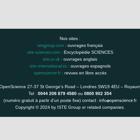
Nos sites :
istegroup.com
: ouvrages français
iste-sciences.com
: Encyclopédie SCIENCES
iste.co.uk
: ouvrages anglais
iste-international.es
: ouvrages espagnols
openscience.fr
: revues en libre accès
OpenScience 27-37 St George’s Road – Londres SW19 4EU – Royau
Tel :
0044 208 879 4580
ou
0800 902 354
contact :
info@openscience.fr
(numéro gratuit à partir d’un poste fixe)
Copyright © 2024 by ISTE Group or related companies.