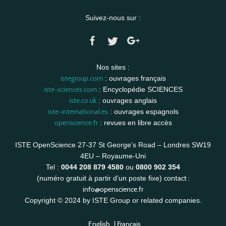
Suivez-nous sur :
Nos sites :
istegroup.com
: ouvrages français
iste-sciences.com
: Encyclopédie SCIENCES
iste.co.uk
: ouvrages anglais
iste-international.es
: ouvrages espagnols
openscience.fr
: revues en libre accès
ISTE OpenScience 27-37 St George’s Road – Londres SW19
4EU – Royaume-Uni
Tel :
0044 208 879 4580
ou
0800 902 354
contact :
(numéro gratuit à partir d’un poste fixe)
info@openscience.fr
Copyright © 2024 by ISTE Group or related companies.
English
|
Français