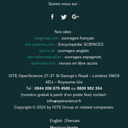
Suivez-nous sur :
Nos sites :
istegroup.com
: ouvrages français
iste-sciences.com
: Encyclopédie SCIENCES
iste.co.uk
: ouvrages anglais
iste-international.es
: ouvrages espagnols
openscience.fr
: revues en libre accès
ISTE OpenScience 27-37 St George’s Road – Londres SW19
4EU – Royaume-Uni
Tel :
0044 208 879 4580
ou
0800 902 354
contact :
(numéro gratuit à partir d’un poste fixe)
info@openscience.fr
Copyright © 2024 by ISTE Group or related companies.
English
|
Français
Mentions légales