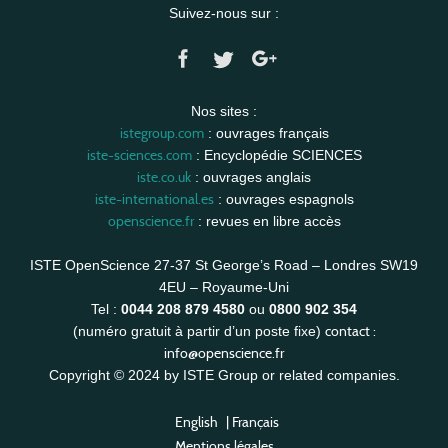
Suivez-nous sur :
Nos sites :
istegroup.com
: ouvrages français
iste-sciences.com
: Encyclopédie SCIENCES
iste.co.uk
: ouvrages anglais
iste-international.es
: ouvrages espagnols
openscience.fr
: revues en libre accès
ISTE OpenScience 27-37 St George’s Road – Londres SW19
4EU – Royaume-Uni
Tel :
0044 208 879 4580
ou
0800 902 354
contact :
(numéro gratuit à partir d’un poste fixe)
info@openscience.fr
Copyright © 2024 by ISTE Group or related companies.
English
|
Français
Mentions légales