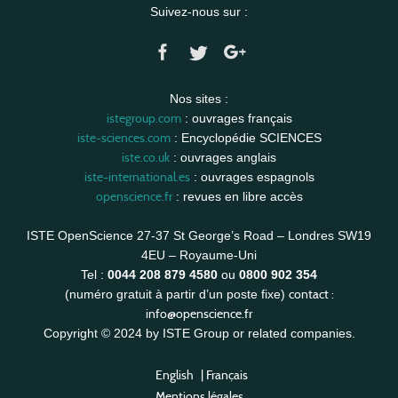
Suivez-nous sur :
Nos sites :
istegroup.com
: ouvrages français
iste-sciences.com
: Encyclopédie SCIENCES
iste.co.uk
: ouvrages anglais
iste-international.es
: ouvrages espagnols
openscience.fr
: revues en libre accès
ISTE OpenScience 27-37 St George’s Road – Londres SW19
4EU – Royaume-Uni
Tel :
0044 208 879 4580
ou
0800 902 354
contact :
(numéro gratuit à partir d’un poste fixe)
info@openscience.fr
Copyright © 2024 by ISTE Group or related companies.
English
|
Français
Mentions légales