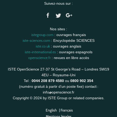
Suivez-nous sur :
Nos sites :
istegroup.com
: ouvrages français
iste-sciences.com
: Encyclopédie SCIENCES
iste.co.uk
: ouvrages anglais
iste-international.es
: ouvrages espagnols
openscience.fr
: revues en libre accès
ISTE OpenScience 27-37 St George’s Road – Londres SW19
4EU – Royaume-Uni
Tel :
0044 208 879 4580
ou
0800 902 354
contact :
(numéro gratuit à partir d’un poste fixe)
info@openscience.fr
Copyright © 2024 by ISTE Group or related companies.
English
|
Français
Mentions légales