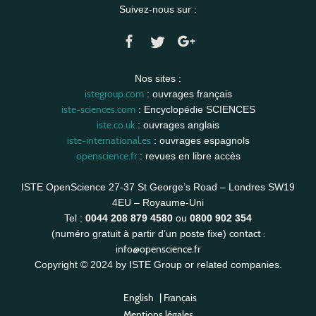
Suivez-nous sur :
Nos sites :
istegroup.com
: ouvrages français
iste-sciences.com
: Encyclopédie SCIENCES
iste.co.uk
: ouvrages anglais
iste-international.es
: ouvrages espagnols
openscience.fr
: revues en libre accès
ISTE OpenScience 27-37 St George’s Road – Londres SW19
4EU – Royaume-Uni
Tel :
0044 208 879 4580
ou
0800 902 354
contact :
(numéro gratuit à partir d’un poste fixe)
info@openscience.fr
Copyright © 2024 by ISTE Group or related companies.
English
|
Français
Mentions légales