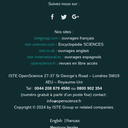
Suivez-nous sur :
Nos sites :
istegroup.com
: ouvrages français
iste-sciences.com
: Encyclopédie SCIENCES
iste.co.uk
: ouvrages anglais
iste-international.es
: ouvrages espagnols
openscience.fr
: revues en libre accès
ISTE OpenScience 27-37 St George’s Road – Londres SW19
4EU – Royaume-Uni
Tel :
0044 208 879 4580
ou
0800 902 354
contact :
(numéro gratuit à partir d’un poste fixe)
info@openscience.fr
Copyright © 2024 by ISTE Group or related companies.
English
|
Français
Mentions légales