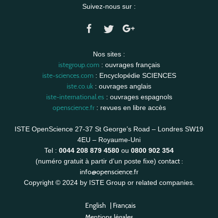
Suivez-nous sur :
Nos sites :
istegroup.com
: ouvrages français
iste-sciences.com
: Encyclopédie SCIENCES
iste.co.uk
: ouvrages anglais
iste-international.es
: ouvrages espagnols
openscience.fr
: revues en libre accès
ISTE OpenScience 27-37 St George’s Road – Londres SW19
4EU – Royaume-Uni
Tel :
0044 208 879 4580
ou
0800 902 354
contact :
(numéro gratuit à partir d’un poste fixe)
info@openscience.fr
Copyright © 2024 by ISTE Group or related companies.
English
|
Français
Mentions légales