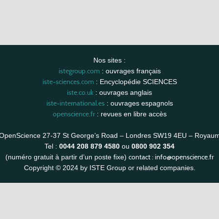
Nos sites :
istegroup.com
: ouvrages français
iste-sciences.com
: Encyclopédie SCIENCES
iste.co.uk
: ouvrages anglais
iste-international.es
: ouvrages espagnols
openscience.fr
: revues en libre accès
OpenScience 27-37 St George’s Road – Londres SW19 4EU – Royau
Tel :
0044 208 879 4580
ou
0800 902 354
contact :
info@openscience.fr
(numéro gratuit à partir d’un poste fixe)
Copyright © 2024 by ISTE Group or related companies.