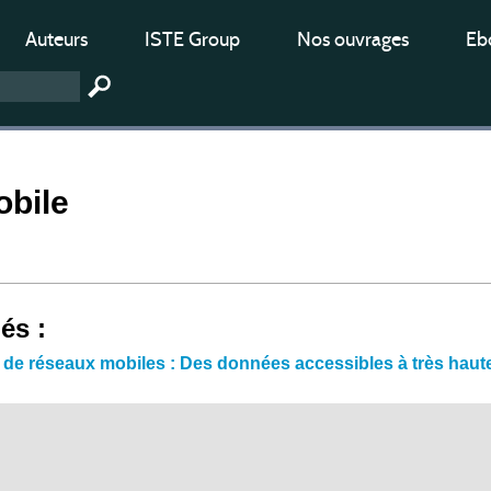
Auteurs
ISTE Group
Nos ouvrages
Ebo
obile
iés :
de réseaux mobiles : Des données accessibles à très haute