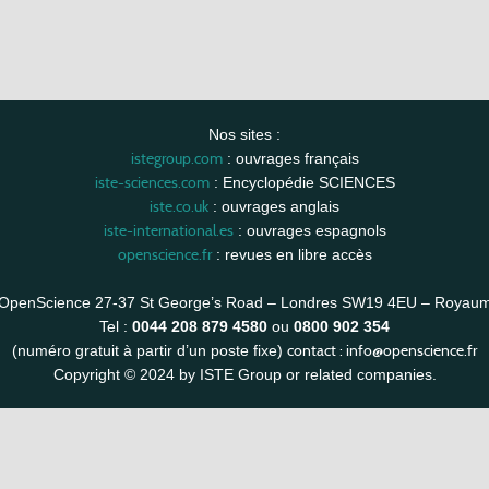
Nos sites :
istegroup.com
: ouvrages français
iste-sciences.com
: Encyclopédie SCIENCES
iste.co.uk
: ouvrages anglais
iste-international.es
: ouvrages espagnols
openscience.fr
: revues en libre accès
OpenScience 27-37 St George’s Road – Londres SW19 4EU – Royau
Tel :
0044 208 879 4580
ou
0800 902 354
contact :
info@openscience.fr
(numéro gratuit à partir d’un poste fixe)
Copyright © 2024 by ISTE Group or related companies.