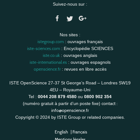
Suivez-nous sur :
Nos sites :
istegroup.com
: ouvrages français
iste-sciences.com
: Encyclopédie SCIENCES
iste.co.uk
: ouvrages anglais
iste-international.es
: ouvrages espagnols
openscience.fr
: revues en libre accès
ISTE OpenScience 27-37 St George’s Road – Londres SW19
4EU – Royaume-Uni
Tel :
0044 208 879 4580
ou
0800 902 354
contact :
(numéro gratuit à partir d’un poste fixe)
info@openscience.fr
Copyright © 2024 by ISTE Group or related companies.
English
|
Français
Mentions légales