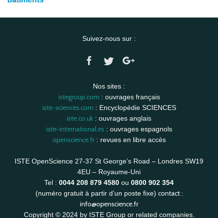
Suivez-nous sur :
Nos sites :
istegroup.com
: ouvrages français
iste-sciences.com
: Encyclopédie SCIENCES
iste.co.uk
: ouvrages anglais
iste-international.es
: ouvrages espagnols
openscience.fr
: revues en libre accès
ISTE OpenScience 27-37 St George’s Road – Londres SW19
4EU – Royaume-Uni
Tel :
0044 208 879 4580
ou
0800 902 354
contact :
(numéro gratuit à partir d’un poste fixe)
info@openscience.fr
Copyright © 2024 by ISTE Group or related companies.