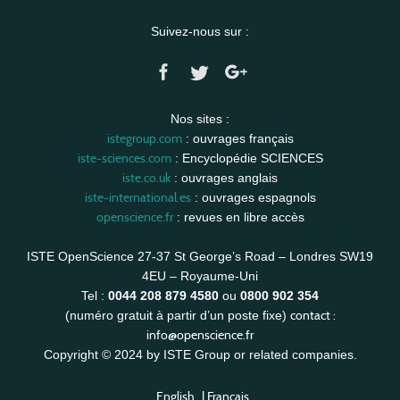
Suivez-nous sur :
Nos sites :
istegroup.com
: ouvrages français
iste-sciences.com
: Encyclopédie SCIENCES
iste.co.uk
: ouvrages anglais
iste-international.es
: ouvrages espagnols
openscience.fr
: revues en libre accès
ISTE OpenScience 27-37 St George’s Road – Londres SW19
4EU – Royaume-Uni
Tel :
0044 208 879 4580
ou
0800 902 354
contact :
(numéro gratuit à partir d’un poste fixe)
info@openscience.fr
Copyright © 2024 by ISTE Group or related companies.
English
|
Français