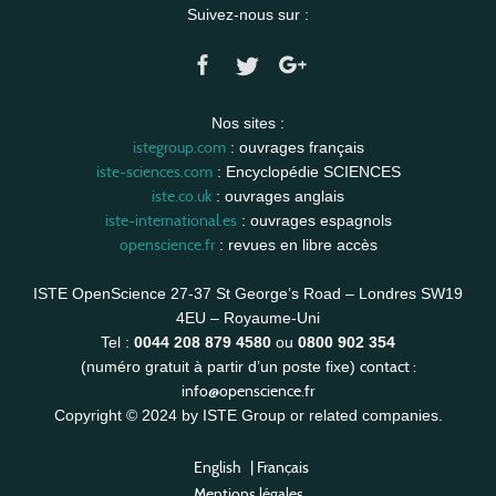
Suivez-nous sur :
Nos sites :
istegroup.com
: ouvrages français
iste-sciences.com
: Encyclopédie SCIENCES
iste.co.uk
: ouvrages anglais
iste-international.es
: ouvrages espagnols
openscience.fr
: revues en libre accès
ISTE OpenScience 27-37 St George’s Road – Londres SW19
4EU – Royaume-Uni
Tel :
0044 208 879 4580
ou
0800 902 354
contact :
(numéro gratuit à partir d’un poste fixe)
info@openscience.fr
Copyright © 2024 by ISTE Group or related companies.
English
|
Français
Mentions légales