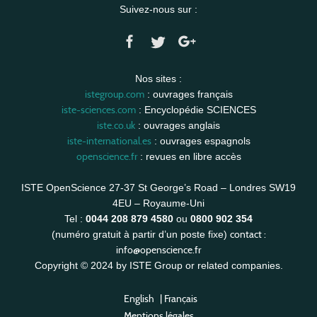
Suivez-nous sur :
Nos sites :
istegroup.com
: ouvrages français
iste-sciences.com
: Encyclopédie SCIENCES
iste.co.uk
: ouvrages anglais
iste-international.es
: ouvrages espagnols
openscience.fr
: revues en libre accès
ISTE OpenScience 27-37 St George’s Road – Londres SW19
4EU – Royaume-Uni
Tel :
0044 208 879 4580
ou
0800 902 354
contact :
(numéro gratuit à partir d’un poste fixe)
info@openscience.fr
Copyright © 2024 by ISTE Group or related companies.
English
|
Français
Mentions légales