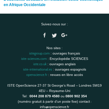
en Afrique Occidentale
Suivez-nous sur :
Nos sites :
istegroup.com
: ouvrages français
iste-sciences.com
: Encyclopédie SCIENCES
iste.co.uk
: ouvrages anglais
iste-international.es
: ouvrages espagnols
openscience.fr
: revues en libre accès
ISTE OpenScience 27-37 St George’s Road – Londres SW19
4EU – Royaume-Uni
Tel :
0044 208 879 4580
ou
0800 902 354
contact :
(numéro gratuit à partir d’un poste fixe)
info@openscience.fr