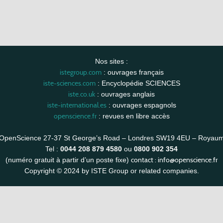
Nos sites :
istegroup.com
: ouvrages français
iste-sciences.com
: Encyclopédie SCIENCES
iste.co.uk
: ouvrages anglais
iste-international.es
: ouvrages espagnols
openscience.fr
: revues en libre accès
OpenScience 27-37 St George’s Road – Londres SW19 4EU – Royau
Tel :
0044 208 879 4580
ou
0800 902 354
contact :
info@openscience.fr
(numéro gratuit à partir d’un poste fixe)
Copyright © 2024 by ISTE Group or related companies.