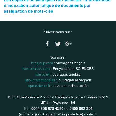
d’indexation automatique de documents par
assignation de mots-clés
Suivez-nous sur :
Nos sites :
istegroup.com
: ouvrages français
iste-sciences.com
: Encyclopédie SCIENCES
iste.co.uk
: ouvrages anglais
iste-international.es
: ouvrages espagnols
openscience.fr
: revues en libre accès
ISTE OpenScience 27-37 St George’s Road – Londres SW19
4EU – Royaume-Uni
Tel :
0044 208 879 4580
ou
0800 902 354
contact :
(numéro gratuit à partir d’un poste fixe)