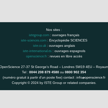
Nos sites :
istegroup.com
: ouvrages français
iste-sciences.com
: Encyclopédie SCIENCES
iste.co.uk
: ouvrages anglais
iste-international.es
: ouvrages espagnols
openscience.fr
: revues en libre accès
OpenScience 27-37 St George’s Road – Londres SW19 4EU – Royau
Tel :
0044 208 879 4580
ou
0800 902 354
contact :
info@openscience.fr
(numéro gratuit à partir d’un poste fixe)
Copyright © 2024 by ISTE Group or related companies.