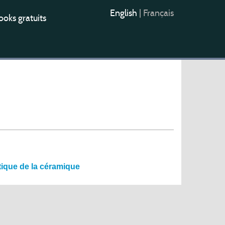
English
|
Français
oks gratuits
tique de la céramique