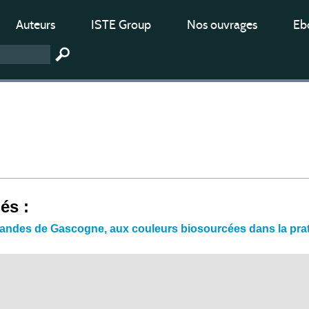
Auteurs
ISTE Group
Nos ouvrages
Ebo
iés :
 Landes de Gascogne, aux couleurs biosourcées dans la pra