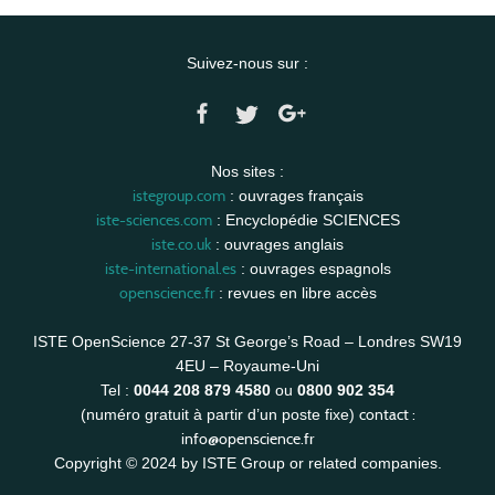
Suivez-nous sur :
Nos sites :
istegroup.com
: ouvrages français
iste-sciences.com
: Encyclopédie SCIENCES
iste.co.uk
: ouvrages anglais
iste-international.es
: ouvrages espagnols
openscience.fr
: revues en libre accès
ISTE OpenScience 27-37 St George’s Road – Londres SW19
4EU – Royaume-Uni
Tel :
0044 208 879 4580
ou
0800 902 354
contact :
(numéro gratuit à partir d’un poste fixe)
info@openscience.fr
Copyright © 2024 by ISTE Group or related companies.