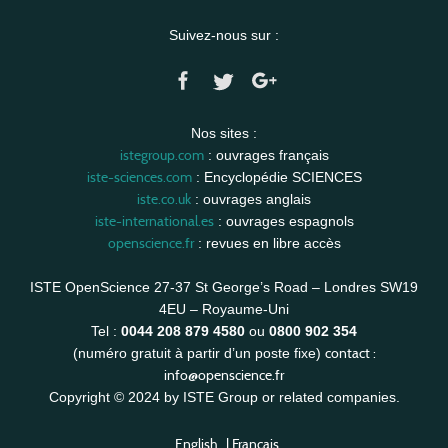
Suivez-nous sur :
Nos sites :
istegroup.com
: ouvrages français
iste-sciences.com
: Encyclopédie SCIENCES
iste.co.uk
: ouvrages anglais
iste-international.es
: ouvrages espagnols
openscience.fr
: revues en libre accès
ISTE OpenScience 27-37 St George’s Road – Londres SW19
4EU – Royaume-Uni
Tel :
0044 208 879 4580
ou
0800 902 354
contact :
(numéro gratuit à partir d’un poste fixe)
info@openscience.fr
Copyright © 2024 by ISTE Group or related companies.
English
|
Français