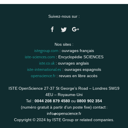
Suivez-nous sur :
Nos sites :
istegroup.com
: ouvrages français
iste-sciences.com
: Encyclopédie SCIENCES
iste.co.uk
: ouvrages anglais
iste-international.es
: ouvrages espagnols
openscience.fr
: revues en libre accès
ISTE OpenScience 27-37 St George’s Road – Londres SW19
4EU – Royaume-Uni
Tel :
0044 208 879 4580
ou
0800 902 354
contact :
(numéro gratuit à partir d’un poste fixe)
info@openscience.fr
Copyright © 2024 by ISTE Group or related companies.