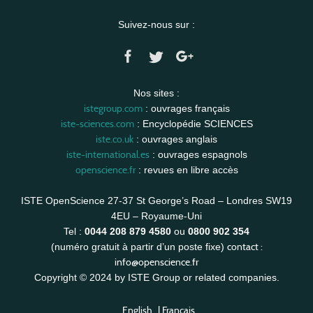
Suivez-nous sur :
Nos sites :
istegroup.com
: ouvrages français
iste-sciences.com
: Encyclopédie SCIENCES
iste.co.uk
: ouvrages anglais
iste-international.es
: ouvrages espagnols
openscience.fr
: revues en libre accès
ISTE OpenScience 27-37 St George’s Road – Londres SW19
4EU – Royaume-Uni
Tel :
0044 208 879 4580
ou
0800 902 354
contact :
(numéro gratuit à partir d’un poste fixe)
info@openscience.fr
Copyright © 2024 by ISTE Group or related companies.
English
|
Français