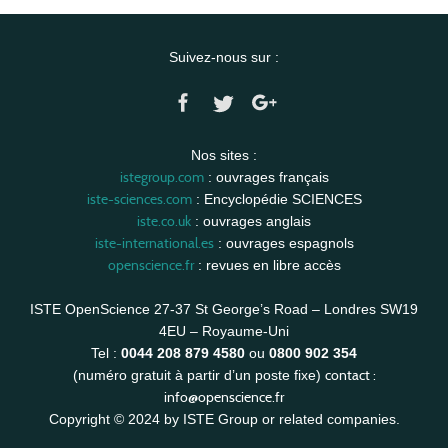
Suivez-nous sur :
Nos sites :
istegroup.com
: ouvrages français
iste-sciences.com
: Encyclopédie SCIENCES
iste.co.uk
: ouvrages anglais
iste-international.es
: ouvrages espagnols
openscience.fr
: revues en libre accès
ISTE OpenScience 27-37 St George’s Road – Londres SW19
4EU – Royaume-Uni
Tel :
0044 208 879 4580
ou
0800 902 354
contact :
(numéro gratuit à partir d’un poste fixe)
info@openscience.fr
Copyright © 2024 by ISTE Group or related companies.