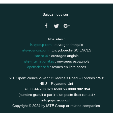
Suivez-nous sur :
Nos sites :
istegroup.com
: ouvrages français
iste-sciences.com
: Encyclopédie SCIENCES
iste.co.uk
: ouvrages anglais
iste-international.es
: ouvrages espagnols
openscience.fr
: revues en libre accès
ISTE OpenScience 27-37 St George’s Road – Londres SW19
4EU – Royaume-Uni
Tel :
0044 208 879 4580
ou
0800 902 354
contact :
(numéro gratuit à partir d’un poste fixe)
info@openscience.fr
Copyright © 2024 by ISTE Group or related companies.