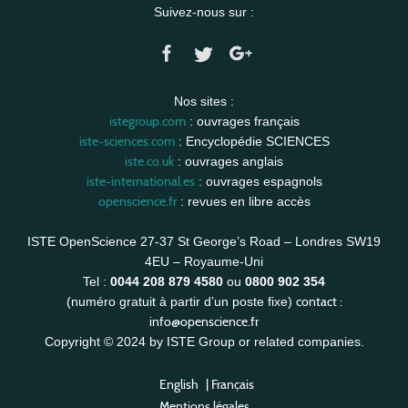
Suivez-nous sur :
Nos sites :
istegroup.com
: ouvrages français
iste-sciences.com
: Encyclopédie SCIENCES
iste.co.uk
: ouvrages anglais
iste-international.es
: ouvrages espagnols
openscience.fr
: revues en libre accès
ISTE OpenScience 27-37 St George’s Road – Londres SW19
4EU – Royaume-Uni
Tel :
0044 208 879 4580
ou
0800 902 354
contact :
(numéro gratuit à partir d’un poste fixe)
info@openscience.fr
Copyright © 2024 by ISTE Group or related companies.
English
|
Français
Mentions légales