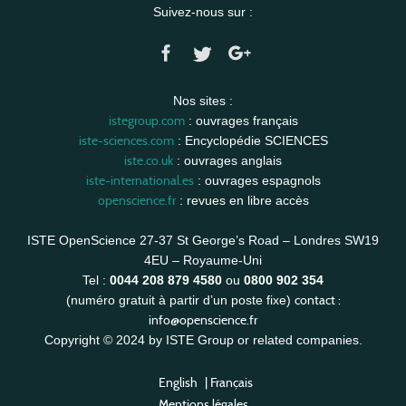
Suivez-nous sur :
Nos sites :
istegroup.com
: ouvrages français
iste-sciences.com
: Encyclopédie SCIENCES
iste.co.uk
: ouvrages anglais
iste-international.es
: ouvrages espagnols
openscience.fr
: revues en libre accès
ISTE OpenScience 27-37 St George’s Road – Londres SW19
4EU – Royaume-Uni
Tel :
0044 208 879 4580
ou
0800 902 354
contact :
(numéro gratuit à partir d’un poste fixe)
info@openscience.fr
Copyright © 2024 by ISTE Group or related companies.
English
|
Français
Mentions légales