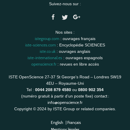
Suivez-nous sur :
Nos sites :
istegroup.com
: ouvrages français
iste-sciences.com
: Encyclopédie SCIENCES
iste.co.uk
: ouvrages anglais
iste-international.es
: ouvrages espagnols
openscience.fr
: revues en libre accès
ISTE OpenScience 27-37 St George’s Road – Londres SW19
4EU – Royaume-Uni
Tel :
0044 208 879 4580
ou
0800 902 354
contact :
(numéro gratuit à partir d’un poste fixe)
info@openscience.fr
Copyright © 2024 by ISTE Group or related companies.
English
|
Français
Mentions légales