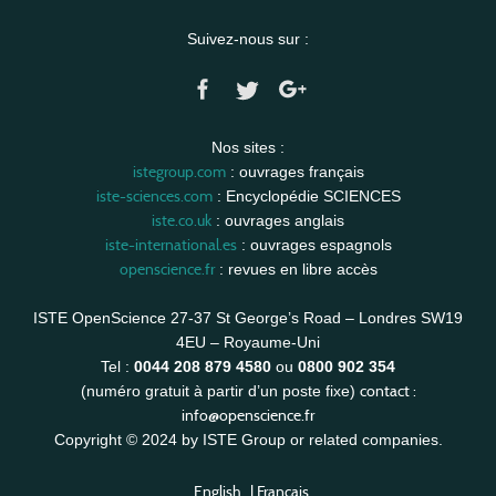
Suivez-nous sur :
Nos sites :
istegroup.com
: ouvrages français
iste-sciences.com
: Encyclopédie SCIENCES
iste.co.uk
: ouvrages anglais
iste-international.es
: ouvrages espagnols
openscience.fr
: revues en libre accès
ISTE OpenScience 27-37 St George’s Road – Londres SW19
4EU – Royaume-Uni
Tel :
0044 208 879 4580
ou
0800 902 354
contact :
(numéro gratuit à partir d’un poste fixe)
info@openscience.fr
Copyright © 2024 by ISTE Group or related companies.
English
|
Français