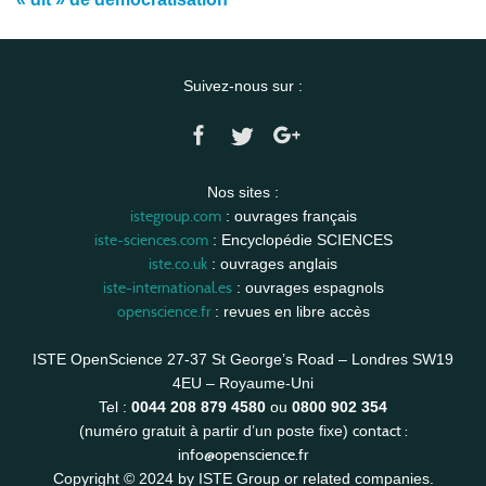
Suivez-nous sur :
Nos sites :
istegroup.com
: ouvrages français
iste-sciences.com
: Encyclopédie SCIENCES
iste.co.uk
: ouvrages anglais
iste-international.es
: ouvrages espagnols
openscience.fr
: revues en libre accès
ISTE OpenScience 27-37 St George’s Road – Londres SW19
4EU – Royaume-Uni
Tel :
0044 208 879 4580
ou
0800 902 354
contact :
(numéro gratuit à partir d’un poste fixe)
info@openscience.fr
Copyright © 2024 by ISTE Group or related companies.