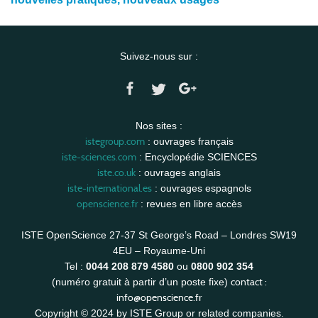
Suivez-nous sur :
Nos sites :
istegroup.com
: ouvrages français
iste-sciences.com
: Encyclopédie SCIENCES
iste.co.uk
: ouvrages anglais
iste-international.es
: ouvrages espagnols
openscience.fr
: revues en libre accès
ISTE OpenScience 27-37 St George’s Road – Londres SW19
4EU – Royaume-Uni
Tel :
0044 208 879 4580
ou
0800 902 354
contact :
(numéro gratuit à partir d’un poste fixe)
info@openscience.fr
Copyright © 2024 by ISTE Group or related companies.