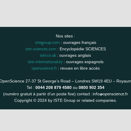
Nos sites :
istegroup.com
: ouvrages français
iste-sciences.com
: Encyclopédie SCIENCES
iste.co.uk
: ouvrages anglais
iste-international.es
: ouvrages espagnols
openscience.fr
: revues en libre accès
OpenScience 27-37 St George’s Road – Londres SW19 4EU – Royau
Tel :
0044 208 879 4580
ou
0800 902 354
contact :
info@openscience.fr
(numéro gratuit à partir d’un poste fixe)
Copyright © 2024 by ISTE Group or related companies.