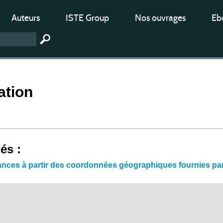
Auteurs
ISTE Group
Nos ouvrages
Ebo
ation
iés :
ances à partir des coordonnées géographiques fournies pa