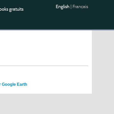
English
|
Français
oks gratuits
r Google Earth