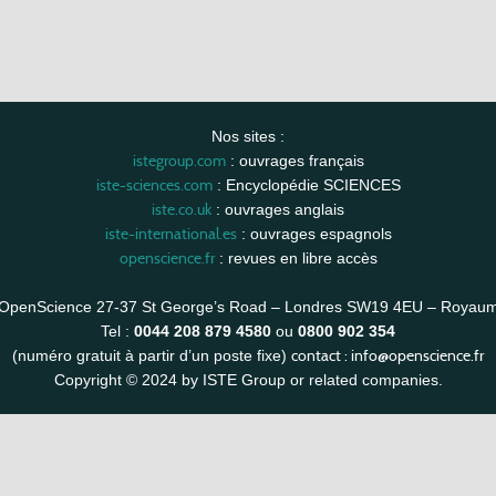
Nos sites :
istegroup.com
: ouvrages français
iste-sciences.com
: Encyclopédie SCIENCES
iste.co.uk
: ouvrages anglais
iste-international.es
: ouvrages espagnols
openscience.fr
: revues en libre accès
OpenScience 27-37 St George’s Road – Londres SW19 4EU – Royau
Tel :
0044 208 879 4580
ou
0800 902 354
contact :
info@openscience.fr
(numéro gratuit à partir d’un poste fixe)
Copyright © 2024 by ISTE Group or related companies.