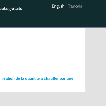
English
|
Français
oks gratuits
misation de la quantité à chauffer par une