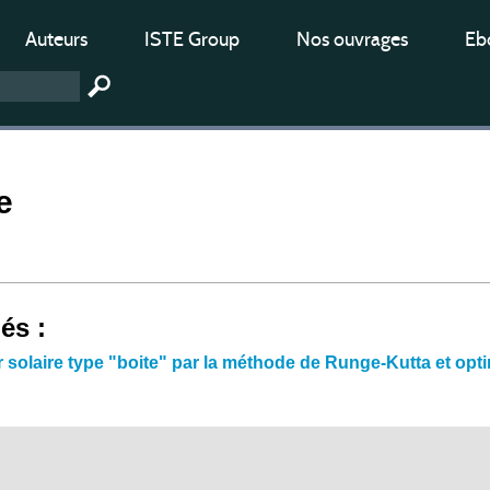
Auteurs
ISTE Group
Nos ouvrages
Ebo
e
iés :
 solaire type "boite" par la méthode de Runge-Kutta et opti