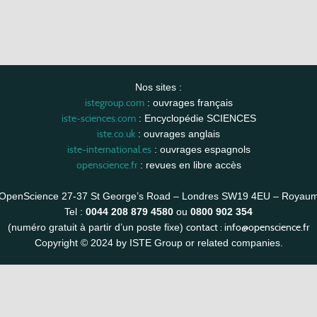
Nos sites :
istegroup.com
: ouvrages français
iste-sciences.com
: Encyclopédie SCIENCES
iste.co.uk
: ouvrages anglais
iste-international.es
: ouvrages espagnols
openscience.fr
: revues en libre accès
OpenScience 27-37 St George’s Road – Londres SW19 4EU – Royau
Tel :
0044 208 879 4580
ou
0800 902 354
contact :
info@openscience.fr
(numéro gratuit à partir d’un poste fixe)
Copyright © 2024 by ISTE Group or related companies.