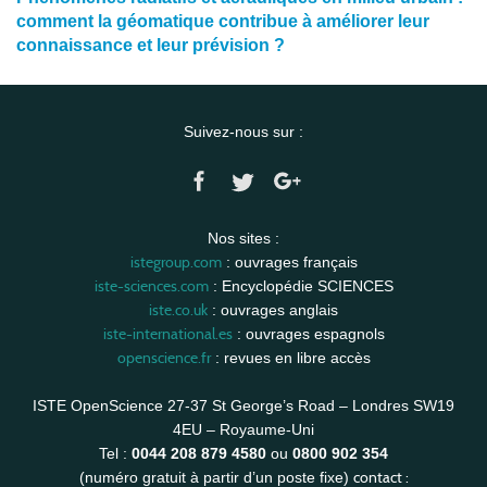
comment la géomatique contribue à améliorer leur
connaissance et leur prévision ?
Suivez-nous sur :
Nos sites :
istegroup.com
: ouvrages français
iste-sciences.com
: Encyclopédie SCIENCES
iste.co.uk
: ouvrages anglais
iste-international.es
: ouvrages espagnols
openscience.fr
: revues en libre accès
ISTE OpenScience 27-37 St George’s Road – Londres SW19
4EU – Royaume-Uni
Tel :
0044 208 879 4580
ou
0800 902 354
contact :
(numéro gratuit à partir d’un poste fixe)