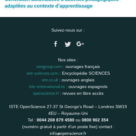
adaptées au contexte d’apprentissage
Suivez-nous sur :
Nos sites :
istegroup.com
: ouvrages français
iste-sciences.com
: Encyclopédie SCIENCES
iste.co.uk
: ouvrages anglais
iste-international.es
: ouvrages espagnols
openscience.fr
: revues en libre accès
ISTE OpenScience 27-37 St George’s Road – Londres SW19
4EU – Royaume-Uni
Tel :
0044 208 879 4580
ou
0800 902 354
contact :
(numéro gratuit à partir d’un poste fixe)
info@openscience.fr