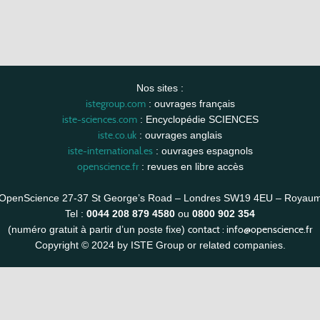
Nos sites :
istegroup.com
: ouvrages français
iste-sciences.com
: Encyclopédie SCIENCES
iste.co.uk
: ouvrages anglais
iste-international.es
: ouvrages espagnols
openscience.fr
: revues en libre accès
OpenScience 27-37 St George’s Road – Londres SW19 4EU – Royau
Tel :
0044 208 879 4580
ou
0800 902 354
contact :
info@openscience.fr
(numéro gratuit à partir d’un poste fixe)
Copyright © 2024 by ISTE Group or related companies.