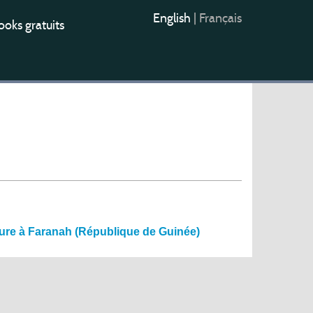
English
|
Français
oks gratuits
ulture à Faranah (République de Guinée)