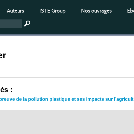
Auteurs
ISTE Group
Nos ouvrages
Ebo
er
iés :
épreuve de la pollution plastique et ses impacts sur l’agric